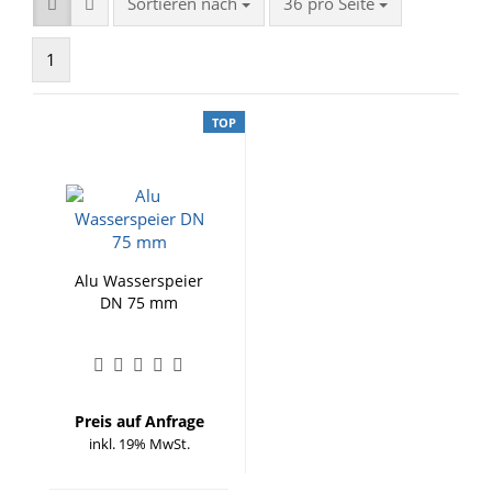
Sortieren nach
pro Seite
Sortieren nach
36 pro Seite
1
TOP
Alu Wasserspeier
DN 75 mm
Preis auf Anfrage
inkl. 19% MwSt.