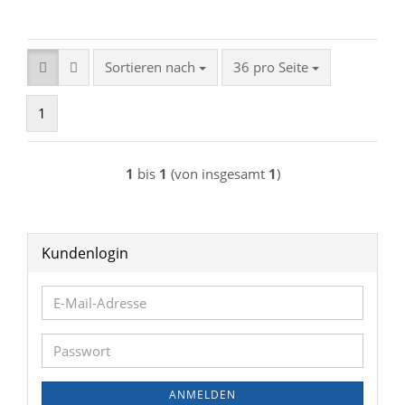
Sortieren nach
pro Seite
Sortieren nach
36 pro Seite
1
1
bis
1
(von insgesamt
1
)
Kundenlogin
E-
Mail-
Adresse
Passwort
ANMELDEN