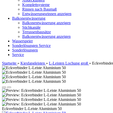
Abdeckungen
Komplettsysteme
Rinnen nach Baumaß
Entwässerungsrinnen anzeigen
Balkonentwässerung
Balkonentwässerung anzeigen
Stichkanäle
Terrassenbausätze
Balkonentwässerung anzeigen
Wasserspeier
Sonderlösungen
Service
Sonderlösungen
Service
Startseite
»
Kiesfangleisten
»
L-Leisten Lochung groß
»
Eckverbinde
Eckverbinder L-Leiste Aluminium 50