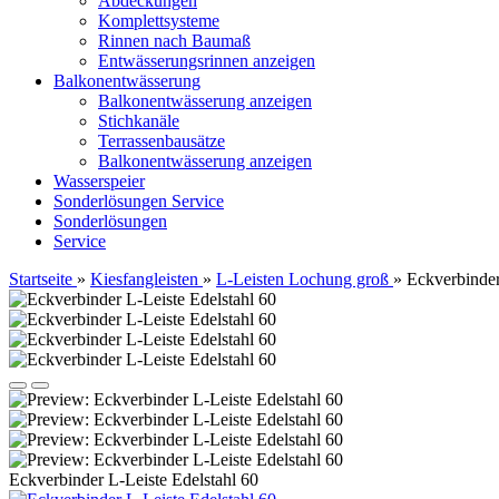
Abdeckungen
Komplettsysteme
Rinnen nach Baumaß
Entwässerungsrinnen anzeigen
Balkonentwässerung
Balkonentwässerung anzeigen
Stichkanäle
Terrassenbausätze
Balkonentwässerung anzeigen
Wasserspeier
Sonderlösungen
Service
Sonderlösungen
Service
Startseite
»
Kiesfangleisten
»
L-Leisten Lochung groß
»
Eckverbinder
Eckverbinder L-Leiste Edelstahl 60